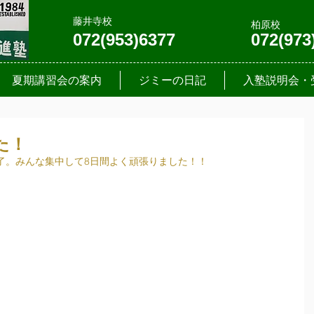
藤井寺校
柏原校
072(953)6377
072(973
夏期講習会の案内
ジミーの日記
入塾説明会・
た！
了。みんな集中して8日間よく頑張りました！！