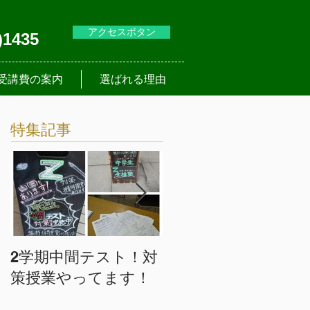
アクセスボタン
)1435
受講費の案内
選ばれる理由
特集記事
2学期中間テスト！対
入塾は随時受け付中
策授業やってます！