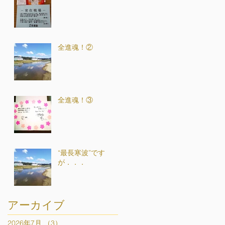
全進魂！②
全進魂！③
“最長寒波”です
が．．．
アーカイブ
2026年7月
（3）
3件の記事