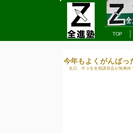
TOP
今年もよくがんばっ
先日、中３生冬期講習会が無事終