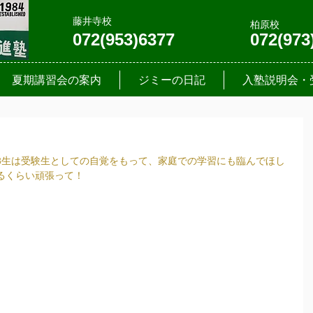
藤井寺校
柏原校
072(953)6377
072(973
夏期講習会の案内
ジミーの日記
入塾説明会・
3生は受験生としての自覚をもって、家庭での学習にも臨んでほし
るくらい頑張って！