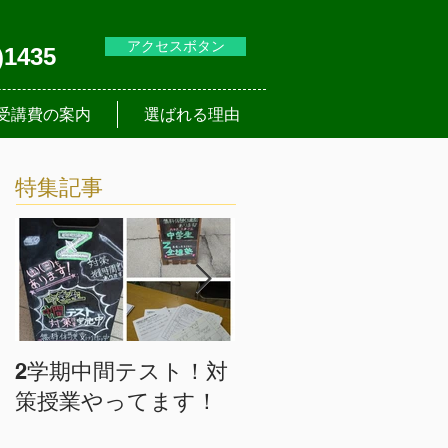
アクセスボタン
)1435
受講費の案内
選ばれる理由
特集記事
2学期中間テスト！対
入塾は随時受け付中
策授業やってます！