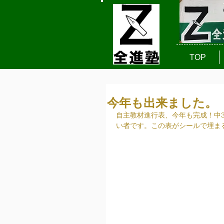
TOP
今年も出来ました。
自主教材進行表、今年も完成！中
い者です。この表がシールで埋ま