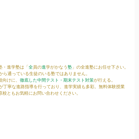
塾・進学塾は「
全
員の
進
学がかなう
塾
」の全進塾にお任せ下さい。
校から通っている生徒のいる塾ではありません。
校向けに、
徹底した中間テスト・期末テスト対策
が行える。
陣が丁寧な進路指導を行っており、進学実績も多彩。無料体験授業
原校ともお気軽にお問い合わせください。