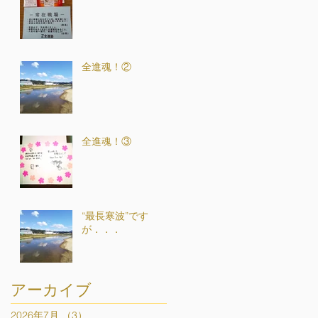
全進魂！②
全進魂！③
“最長寒波”です
が．．．
アーカイブ
2026年7月
（3）
3件の記事