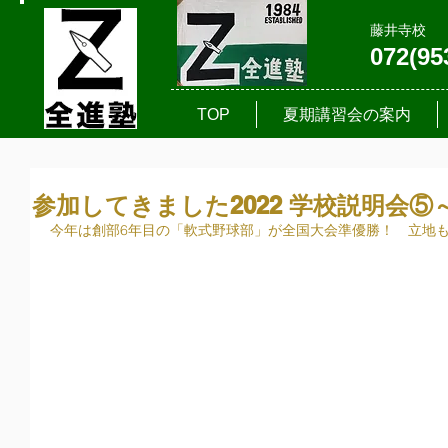
藤井寺校
072(95
TOP
夏期講習会の案内
参加してきました2022 学校説明会
今年は創部6年目の「軟式野球部」が全国大会準優勝！　立地