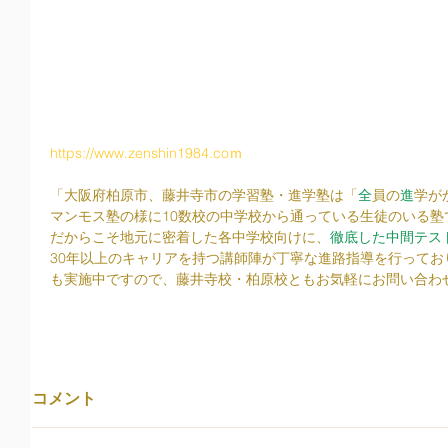
https://www.zenshin1984.coｍ
「大阪府柏原市、藤井寺市の学習塾・進学塾は「
全
員の
進
学が
マンモス塾の様に10数校の中学校から通っている生徒のいる塾
だからこそ地元に密着した各中学校向けに、
徹底した中間テス
30年以上のキャリアを持つ講師陣が丁寧な進路指導を行って
も実施中ですので、藤井寺校・柏原校ともお気軽にお問い合わ
コメント