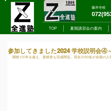
藤井寺校
072(95
TOP
夏期講習会の案内
参加してきました2024 学校説明会④
開校100年を超え、新校舎も完成間近。現在3089名が在籍の人