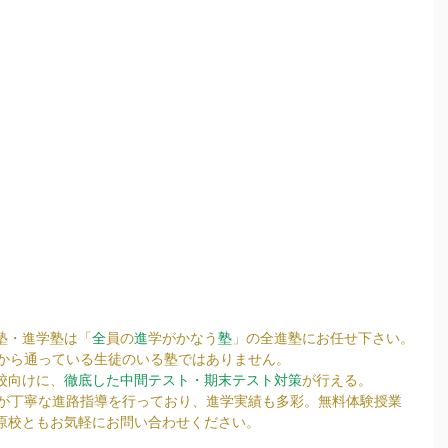
塾・進学塾は「
全
員の
進
学がかなう
塾
」の全進塾にお任せ下さい。
校から通っている生徒のいる塾ではありません。
校向けに、
徹底した中間テスト・期末テスト対策
が行える。
陣が丁寧な進路指導を行っており、進学実績も多彩。無料体験授業
原校ともお気軽にお問い合わせください。