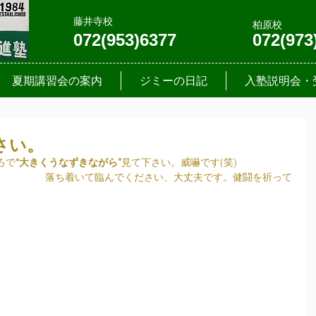
藤井寺校
柏原校
072(953)6377
072(973
夏期講習会の案内
ジミーの日記
入塾説明会・
さい。
ろで
“大きくうなずきながら”
見て下さい。威嚇です(笑)
　　　　　落ち着いて臨んでください、大丈夫です。健闘を祈って