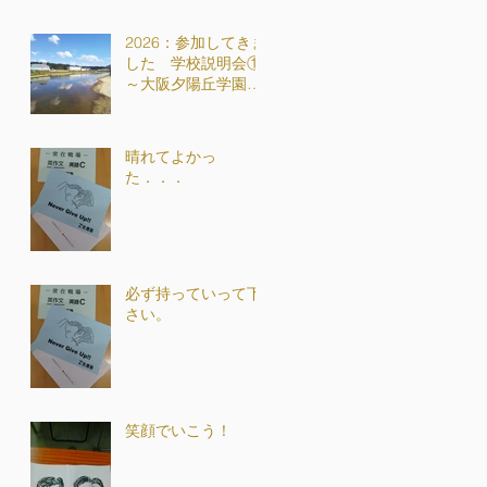
2026：参加してきま
した 学校説明会①
～大阪夕陽丘学園高
校
晴れてよかっ
た．．．
必ず持っていって下
さい。
笑顔でいこう！