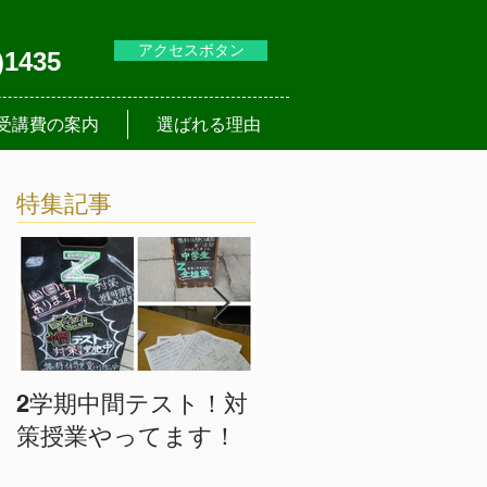
アクセスボタン
)1435
受講費の案内
選ばれる理由
特集記事
2学期中間テスト！対
入塾は随時受け付中
策授業やってます！