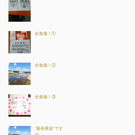
全進魂！①
全進魂！②
全進魂！③
“最長寒波”です
が．．．