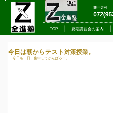
藤井寺校
072(95
TOP
夏期講習会の案内
今日は朝からテスト対策授業。
今日も一日、集中してがんばろー。