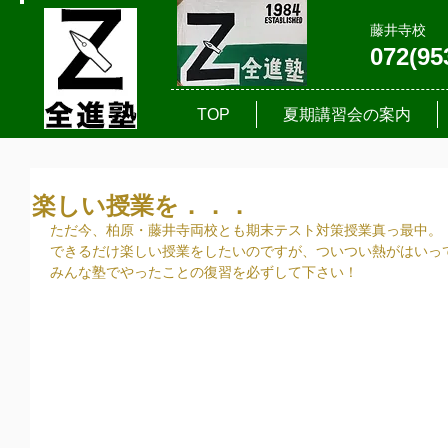
藤井寺校
072(95
TOP
夏期講習会の案内
楽しい授業を．．．
ただ今、柏原・藤井寺両校とも期末テスト対策授業真っ最中。
できるだけ楽しい授業をしたいのですが、ついつい熱がはいっ
みんな塾でやったことの復習を必ずして下さい！