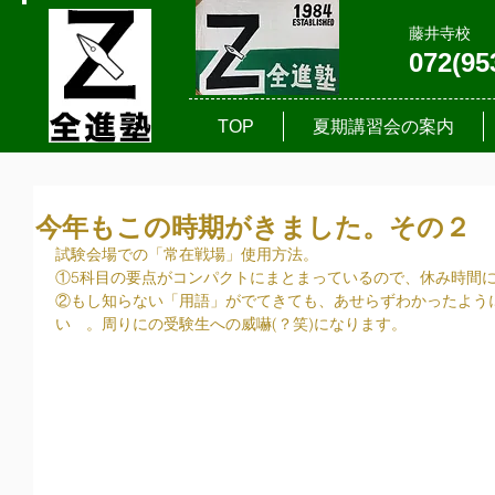
藤井寺校
072(95
TOP
夏期講習会の案内
今年もこの時期がきました。その２
試験会場での「常在戦場」使用方法。
①5科目の要点がコンパクトにまとまっているので、休み時間
②もし知らない「用語」がでてきても、あせらずわかったよう
い　。周りにの受験生への威嚇(？笑)になります。