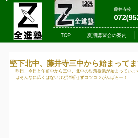
藤井寺校
072(95
TOP
夏期講習会の案内
堅下北中、藤井寺三中から始まってま
昨日、今日と午前中から三中、北中の対策授業が始まっていま
はそんなに広くはないけど油断せずコツコツがんばろー！