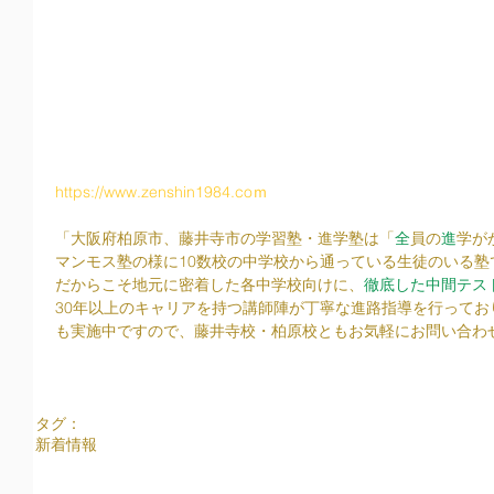
https://www.zenshin1984.coｍ
「大阪府柏原市、藤井寺市の学習塾・進学塾は「
全
員の
進
学が
マンモス塾の様に10数校の中学校から通っている生徒のいる塾
だからこそ地元に密着した各中学校向けに、
徹底した中間テス
30年以上のキャリアを持つ講師陣が丁寧な進路指導を行って
も実施中ですので、藤井寺校・柏原校ともお気軽にお問い合わ
タグ：
新着情報