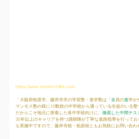
https://www.zenshin1984.coｍ
「大阪府柏原市、藤井寺市の学習塾・進学塾は「
全
員の
進
学が
マンモス塾の様に10数校の中学校から通っている生徒のいる塾
だからこそ地元に密着した各中学校向けに、
徹底した中間テス
30年以上のキャリアを持つ講師陣が丁寧な進路指導を行って
も実施中ですので、藤井寺校・柏原校ともお気軽にお問い合わ