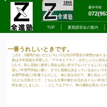
藤井寺校
072(95
TOP
夏期講習会の案内
一番うれしいときです。
この2，3週間のあいだにいろいろな代の卒塾生の来塾があり
夜は今年高校を卒業した「アマネとアヤノ」が久しぶりに顔を
2人で、同じ高校に進学し現在も同じ所でアルバイトもしてい
指し1年専門学校に通い、すでに就職も決まっているみたいで
め専門学校に3年通うとのこと。体に気を付けて、夢に向かっ
2人とも元気そうで、こちらも仕事の疲れを忘れるくらい本当
時を過ごしました。。。にしてもアヤノ、車の運転は気をつけ