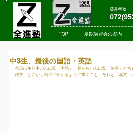
藤井寺校
072(95
TOP
夏期講習会の案内
中3生、最後の国語・英語
今日は午前中がんば②「国語」、昼からがんば②「英語」どち
作文、とにかく相手に伝わるように書くこと！それと「漢文・