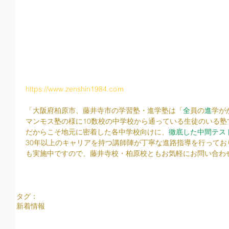
https://www.zenshin1984.coｍ
「大阪府柏原市、藤井寺市の学習塾・進学塾は「
全
員の
進
学が
マンモス塾の様に10数校の中学校から通っている生徒のいる塾
だからこそ地元に密着した各中学校向けに、
徹底した中間テス
30年以上のキャリアを持つ講師陣が丁寧な進路指導を行って
も実施中ですので、藤井寺校・柏原校ともお気軽にお問い合わ
タグ：
新着情報