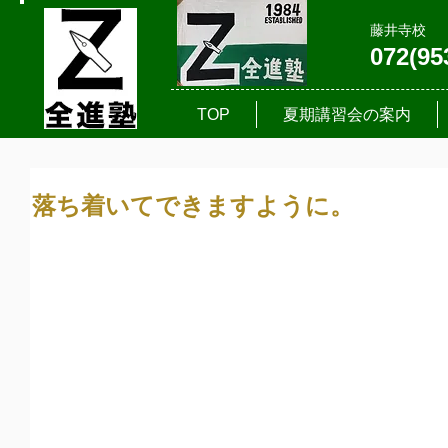
藤井寺校
072(95
TOP
夏期講習会の案内
落ち着いてできますように。