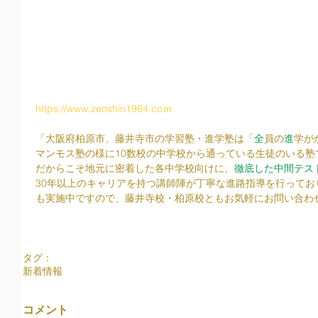
https://www.zenshin1984.coｍ
「大阪府柏原市、藤井寺市の学習塾・進学塾は「
全
員の
進
学が
マンモス塾の様に10数校の中学校から通っている生徒のいる塾
だからこそ地元に密着した各中学校向けに、
徹底した中間テス
30年以上のキャリアを持つ講師陣が丁寧な進路指導を行って
も実施中ですので、藤井寺校・柏原校ともお気軽にお問い合わ
タグ：
新着情報
コメント