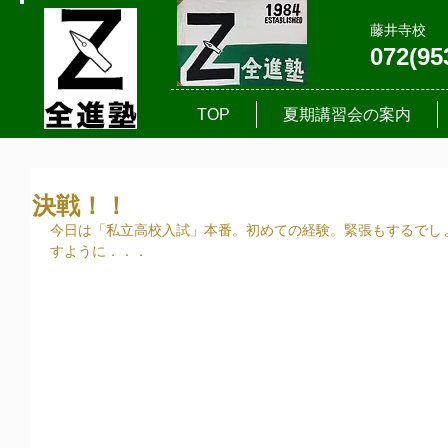
藤井寺校
072(95
TOP
夏期講習会の案内
決戦！！
今日は「私立高校入試」本番。初めての経験。緊張もするでし
すように．．．