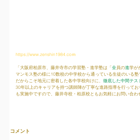
https://www.zenshin1984.coｍ
「大阪府柏原市、藤井寺市の学習塾・進学塾は「
全
員の
進
学が
マンモス塾の様に10数校の中学校から通っている生徒のいる塾
だからこそ地元に密着した各中学校向けに、
徹底した中間テス
30年以上のキャリアを持つ講師陣が丁寧な進路指導を行って
も実施中ですので、藤井寺校・柏原校ともお気軽にお問い合わ
コメント