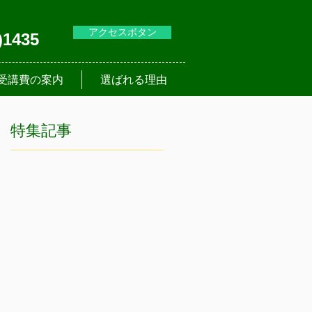
アクセスボタン
)1435
受講費の案内
選ばれる理由
特集記事
。
等
大
oｍ
の