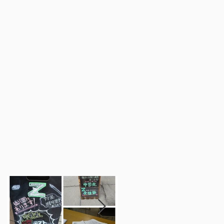
会
連
井寺
進