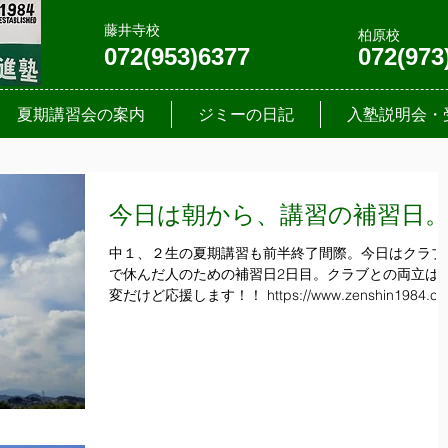
藤井寺校
柏原校
072(953)6377
072(973
夏期講習会の案内
ジミーの日記
入塾説明会・
今日は朝から、講習の補習日
中１、２生の夏期講習も前半終了間際。今日はクラブ
で休んだ人のための補習日2日目。クラブとの両立は
変だけど応援します！！ https://www.zenshin1984.c
「大阪府柏原市、藤井寺市の学習塾・進学塾は「全員
進学がかなう塾」の全進塾にお任せ下さい。マン...