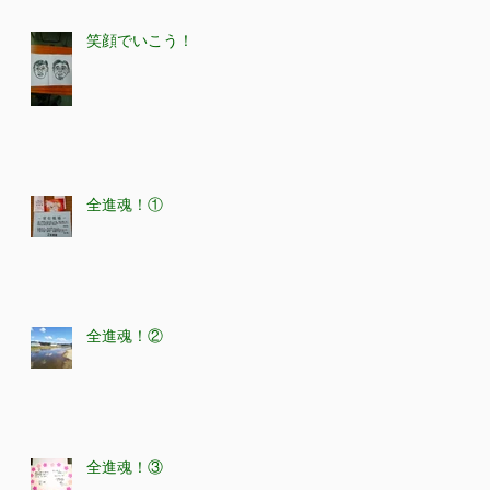
笑顔でいこう！
全進魂！①
全進魂！②
全進魂！③