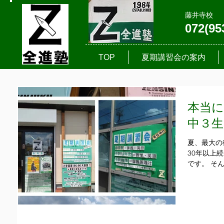
藤井寺校
072(95
TOP
夏期講習会の案内
本当に
中３生
夏、最大の
30年以上
です。 そ
ながら来る
そんな塾生
業が出来たら